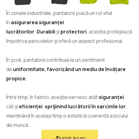
În zonele industriale, pantalonii joacă un rol vital
în
asigurarea siguranței
lucrătorilor
.
Durabili
și
protectori
, aceștia protejează
împotriva pericolelor și oferă un aspect profesional.
În școli, pantalonii contribuie la un sentiment
de
uniformitate, favorizând un mediu de învățare
propice.
Între timp, în fabrici, aceștia servesc atât
siguranței
,
cât și
eficienței
,
sprijinind lucrătorii în sarcinile lor
,
menținând în același timp o estetică coerentă a locului
de muncă.
Sunați Acum