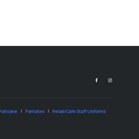
Paltoane
Pantaloni
Retail/Cafe Staff Uniforms