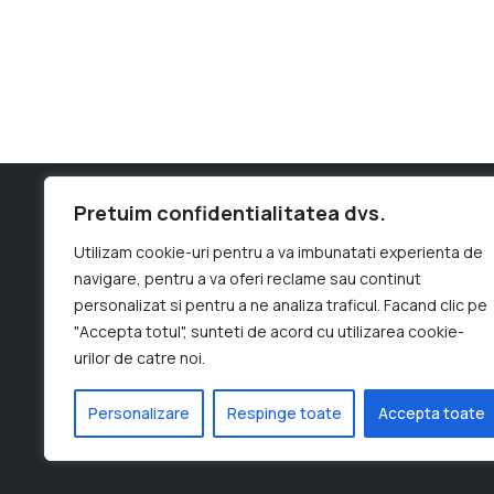
Pretuim confidentialitatea dvs.
Utilizam cookie-uri pentru a va imbunatati experienta de
navigare, pentru a va oferi reclame sau continut
personalizat si pentru a ne analiza traficul. Facand clic pe
"Accepta totul", sunteti de acord cu utilizarea cookie-
urilor de catre noi.
2024 . All Rights
Home
Despre Noi
Contact
E
Personalizare
Respinge toate
Accepta toate
Reserved
Security Uniforms
Industrial Un