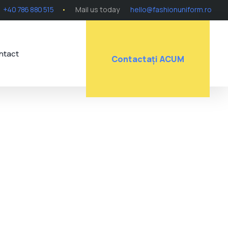
+40 786 880 515
Mail us today
hello@fashionuniform.ro
ntact
Contactați ACUM