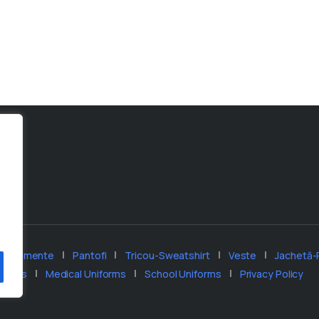
chipamente
Pantofi
Tricou-Sweatshirt
Veste
Jachetă-
iforms
Medical Uniforms
School Uniforms
Privacy Policy