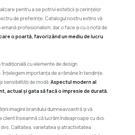
lizare pentru a se potrivi esteticii și cerințelor
ectru de preferințe. Catalogul nostru extins vă
ă emană profesionalism, dar o face și cu o notă de
care o poartă, favorizând un mediu de lucru
a tradițională cu elemente de design
. Înțelegem importanța de a rămâne în tendințe,
i sensibilități de modă.
Aspectul modern al
, actual și gata să facă o impresie de durată.
ățirii imaginii brandului dumneavoastră și vă
 client înseamnă că lucrăm îndeaproape cu dvs.
dvs. Calitatea, varietatea și atractivitatea