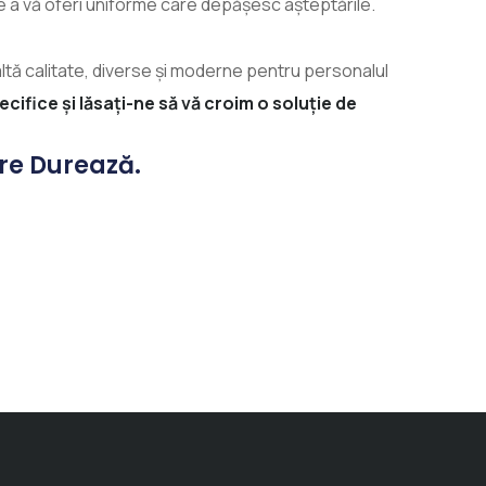
e a vă oferi uniforme care depășesc așteptările.
ltă calitate, diverse și moderne pentru personalul
fice și lăsați-ne să vă croim o soluție de
re Durează.