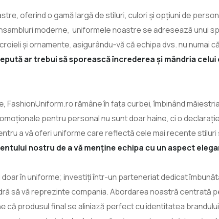
tre, oferind o gamă largă de stiluri, culori și opțiuni de persona
 ansambluri moderne, uniformele noastre se adresează unui sp
 croieli și ornamente, asigurându-vă că echipa dvs. nu numai c
pută ar trebui să sporească încrederea și mândria celui 
ive, FashionUniform.ro rămâne în fața curbei, îmbinând măiestri
oționale pentru personal nu sunt doar haine, ci o declarație
tru a vă oferi uniforme care reflectă cele mai recente stiluri ș
tului nostru de a vă menține echipa cu un aspect elegant
 doar în uniforme; investiți într-un parteneriat dedicat îmbunăt
ră să vă reprezinte compania. Abordarea noastră centrată pe
 că produsul final se aliniază perfect cu identitatea brandului 