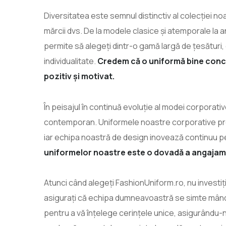
Diversitatea este semnul distinctiv al colecției noas
mărcii dvs. De la modele clasice și atemporale la
permite să alegeți dintr-o gamă largă de țesături,
individualitate.
Credem că o uniformă bine conce
pozitiv și motivat.
În peisajul în continuă evoluție al modei corporat
contemporan. Uniformele noastre corporative prom
iar echipa noastră de design inovează continuu pen
uniformelor noastre este o dovadă a angajamen
Atunci când alegeți FashionUniform.ro, nu investiți
asigurați că echipa dumneavoastră se simte mând
pentru a vă înțelege cerințele unice, asigurându-ne