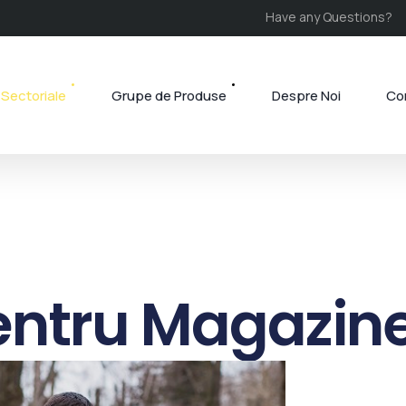
Have any Questions?
Sectoriale
Grupe de Produse
Despre Noi
Co
entru Magazine