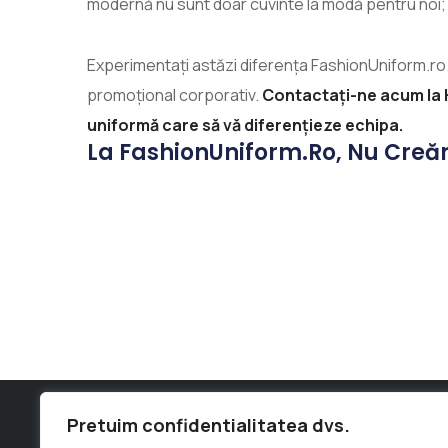
modernă nu sunt doar cuvinte la modă pentru noi; 
Experimentați astăzi diferența FashionUniform.ro.
promoțional corporativ.
Contactați-ne acum la He
uniformă care să vă diferențieze echipa.
La FashionUniform.ro, Nu Creă
Pretuim confidentialitatea dvs.