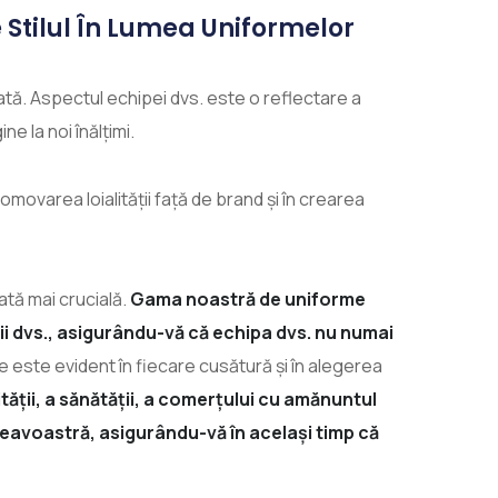
 Stilul În Lumea Uniformelor
mată. Aspectul echipei dvs. este o reflectare a
e la noi înălțimi.
omovarea loialității față de brand și în crearea
ată mai crucială.
Gama noastră de uniforme
i dvs., asigurându-vă că echipa dvs. nu numai
 este evident în fiecare cusătură și în alegerea
ității, a sănătății, a comerțului cu amănuntul
eavoastră, asigurându-vă în același timp că