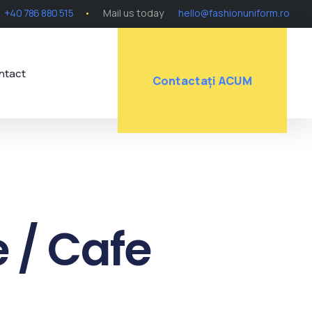
+40 786 880 515
Mail us today
hello@fashionuniform.ro
ntact
Contactați ACUM
 / Cafe