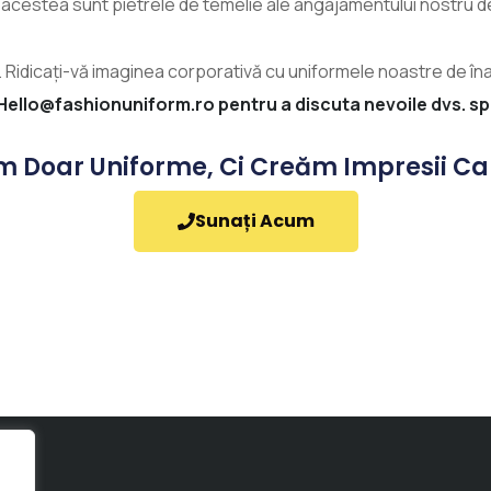
acestea sunt pietrele de temelie ale angajamentului nostru d
 Ridicați-vă imaginea corporativă cu uniformele noastre de îna
llo@fashionuniform.ro pentru a discuta nevoile dvs. speci
m Doar Uniforme, Ci Creăm Impresii Ca
Sunați Acum