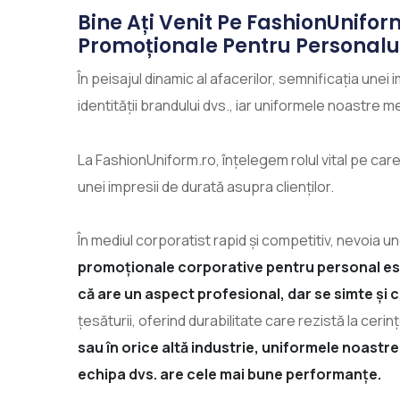
Bine Ați Venit Pe FashionUnifor
Promoționale Pentru Personalul
În peisajul dinamic al afacerilor, semnificația une
identității brandului dvs., iar uniformele noastre m
La FashionUniform.ro, înțelegem rolul vital pe care 
unei impresii de durată asupra clienților.
În mediul corporatist rapid și competitiv, nevoia u
promoționale corporative pentru personal este
că are un aspect profesional, dar se simte și c
țesăturii, oferind durabilitate care rezistă la cerinț
sau în orice altă industrie, uniformele noast
echipa dvs. are cele mai bune performanțe.