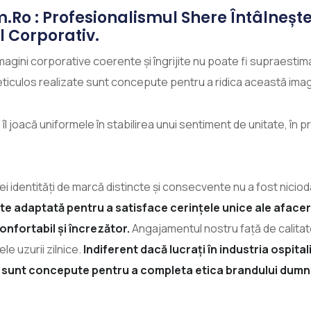
m.ro : Profesionalismul Shere Întâlnește
 Corporativ.
i imagini corporative coerente și îngrijite nu poate fi supraesti
eticulos realizate sunt concepute pentru a ridica această imagin
îl joacă uniformele în stabilirea unui sentiment de unitate, în pr
nei identități de marcă distincte și consecvente nu a fost niciod
 adaptată pentru a satisface cerințele unice ale afaceri
onfortabil și încrezător.
Angajamentul nostru față de calitate
ele uzurii zilnice.
Indiferent dacă lucrați în industria ospital
re sunt concepute pentru a completa etica brandului dumn